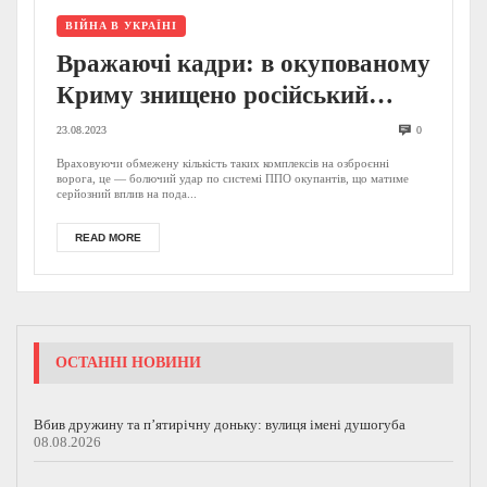
ВІЙНА В УКРАЇНІ
Вражаючі кадри: в окупованому
Криму знищено російський
комплекс С-400 та завдано
23.08.2023
0
удару по ворожому літаку в
Враховуючи обмежену кількість таких комплексів на озброєнні
ворога, це ― болючий удар по системі ППО окупантів, що матиме
Чорному морі (ВІДЕО)
серйозний вплив на пода...
READ MORE
ОСТАННІ НОВИНИ
Вбив дружину та п’ятирічну доньку: вулиця імені душогуба
08.08.2026