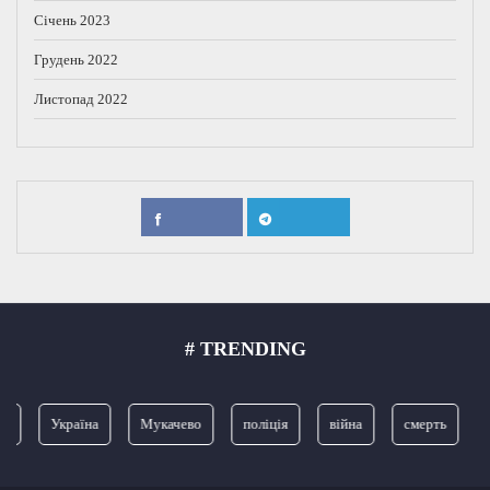
Січень 2023
Грудень 2022
Листопад 2022
# TRENDING
я
Україна
Мукачево
поліція
війна
смерть
З