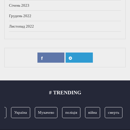
Січень 2023
Грудень 2022
Листопад 2022
# TRENDING
я
Україна
Мукачево
поліція
війна
смерть