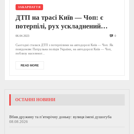
ЗАКАРПАТТЯ
ДТП на трасі Київ — Чоп: є
потерпілі, рух ускладнений
(ФОТО)
06.04.2023
0
Сьогодні сталася ДТП з потерпілими на автодорозі Київ — Чоп. Як
повідомляє Патрульна поліція України, на автодорозі Київ — Чоп,
поблизу населеног...
READ MORE
ОСТАННІ НОВИНИ
Вбив дружину та п’ятирічну доньку: вулиця імені душогуба
08.08.2026