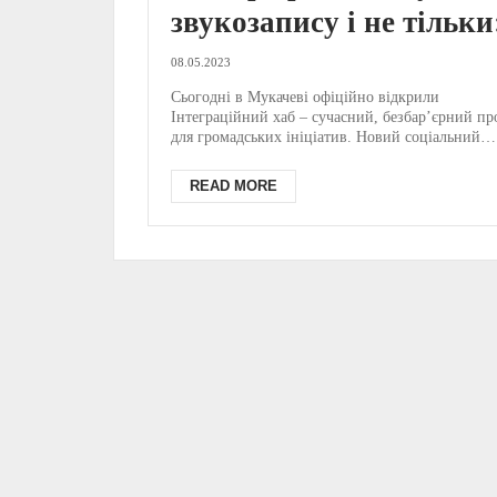
звукозапису і не тільки
Мукачеві відчинив две
08.05.2023
інтеграційний хаб
Сьогодні в Мукачеві офіційно відкрили
Інтеграційний хаб – сучасний, безбар’єрний пр
(ФОТО)
для громадських ініціатив. Новий соціальний
майданчик дл...
READ MORE