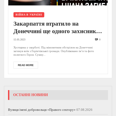
ВІЙНА В УКРАЇНІ
Закарпаття втратило на
Донеччині ще одного захисника
(ФОТО)
15.05.2023
0
Хустщина у скорботі. Під мінометним обстрілом на Донеччині
загинув воїн з Горінчівської громади. Опубліковано ім’я та фото
полеглого Героя. Сумну...
READ MORE
ОСТАННІ НОВИНИ
Вулиця імені добровольця «Правого сектору»
07.08.2026