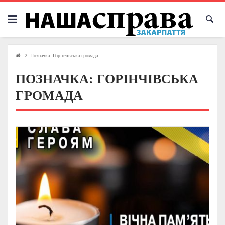
Skip
to
content
Позначка:
Горінчівська громада
ПОЗНАЧКА:
ГОРІНЧІВСЬКА
ГРОМАДА