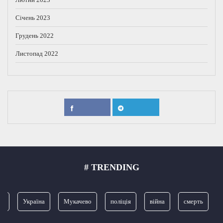
Січень 2023
Грудень 2022
Листопад 2022
# TRENDING
я
Україна
Мукачево
поліція
війна
смерть
З