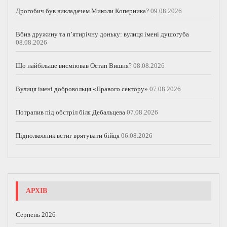
Дрогобич був викладачем Миколи Коперника?
09.08.2026
Вбив дружину та п’ятирічну доньку: вулиця імені душогуба
08.08.2026
Що найбільше висміював Остап Вишня?
08.08.2026
Вулиця імені добровольця «Правого сектору»
07.08.2026
Потрапив під обстріл біля Дебальцева
07.08.2026
Підполковник встиг врятувати бійця
06.08.2026
АРХІВ
Серпень 2026