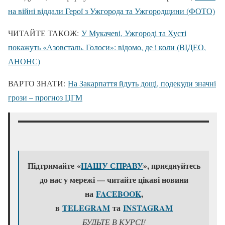
на війні віддали Герої з Ужгорода та Ужгородщини (ФОТО)
ЧИТАЙТЕ ТАКОЖ:
У Мукачеві, Ужгороді та Хусті
покажуть «Азовсталь. Голоси»: відомо, де і коли (ВІДЕО,
АНОНС)
ВАРТО ЗНАТИ:
На Закарпаття йдуть дощі, подекуди значні
грози – прогноз ЦГМ
Підтримайте «
НАШУ СПРАВУ
», приєднуйтесь
до нас у мережі — читайте цікаві новини
на
FACEBOOK
,
в
TELEGRAM
та
ІNSTAGRAM
БУДЬТЕ В КУРСІ!