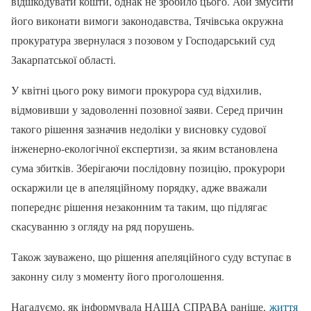
відшкодувати кошти, однак не зробило цього. Аби змусити
його виконати вимоги законодавства, Тячівська окружна
прокуратура звернулася з позовом у Господарський суд
Закарпатської області.
У квітні цього року вимоги прокурора суд відхилив,
відмовивши у задоволенні позовної заяви. Серед причин
такого рішення зазначив недоліки у висновку судової
інженерно-екологічної експертизи, за яким встановлена
сума збитків. Зберігаючи послідовну позицію, прокурори
оскаржили це в апеляційному порядку, адже вважали
попереднє рішення незаконним та таким, що підлягає
скасуванню з огляду на ряд порушень.
Також зауважено, що рішення апеляційного суду вступає в
законну силу з моменту його проголошення.
Нагадуємо, як інформувала НАША СПРАВА раніше,
життя