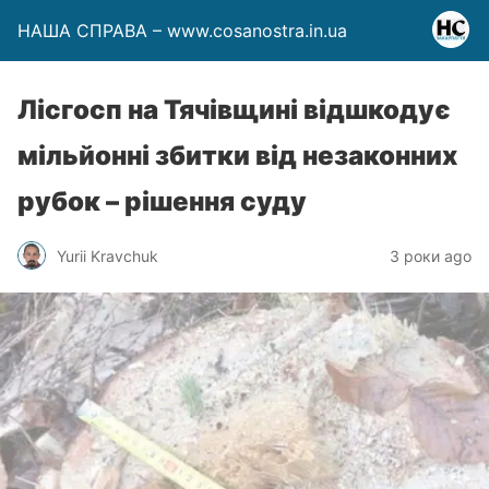
НАША СПРАВА – www.cosanostra.in.ua
Лісгосп на Тячівщині відшкодує
мільйонні збитки від незаконних
рубок – рішення суду
Yurii Kravchuk
3 роки ago