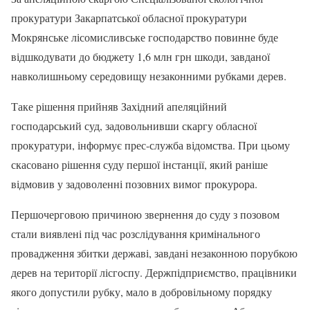
прокуратури Закарпатської обласної прокуратури
Мокрянське лісомисливське господарство повинне буде
відшкодувати до бюджету 1,6 млн грн шкоди, завданої
навколишньому середовищу незаконними рубками дерев.
Таке рішення прийняв Західний апеляційний
господарський суд, задовольнивши скаргу обласної
прокуратури, інформує прес-служба відомства. При цьому
скасовано рішення суду першої інстанції, який раніше
відмовив у задоволенні позовних вимог прокурора.
Першочерговою причиною звернення до суду з позовом
стали виявлені під час розслідування кримінального
провадження збитки державі, завдані незаконною порубкою
дерев на території лісгоспу. Держпідприємство, працівники
якого допустили рубку, мало в добровільному порядку