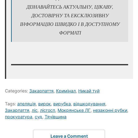
ДІЗНАВАЙТЕСЬ АКТУАЛЬНУ, ЦІКАВУ,
ДОСТОВІРНУ ТА ЕКСКЛЮЗИВНУ
ІНФОРМАЦІЮ ШВИДКО І В ДОСТУПНОМУ
ФОРМАТІ
Categories:
Закарпаття
,
Кримінал
,
Никай туй
Tags:
апеляція
,
вирок
,
вирубка
,
відшкодування
,
Закарпаття
,
ліс
,
лісгосп
,
Мокрянське ЛГ
,
незаконні рубки
,
прокуратура
,
суд
,
Тячівщина
Leave a Comment