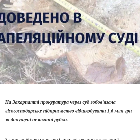
На Закарпатті прокуратура через суд зобов’язала
лісогосподарське підприємство відшкодувати 1,6 млн грн
за допущені незаконні рубки.
За апеляційною скаргою Спеціалізованої екологічної