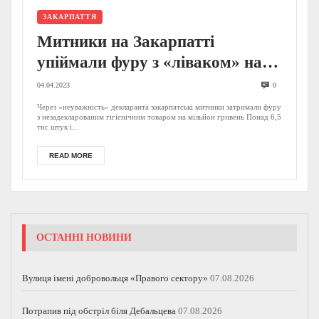
ЗАКАРПАТТЯ
Митники на Закарпатті
упіймали фуру з «ліваком» на
понад мільйон (ФОТО)
04.04.2023
0
Через «неуважність» декларанта закарпатські митники затримали фуру
з незадекларованим гігієнічним товаром на мільйон гривень Понад 6,5
тис штук і...
READ MORE
ОСТАННІ НОВИНИ
Вулиця імені добровольця «Правого сектору»
07.08.2026
Потрапив під обстріл біля Дебальцева
07.08.2026