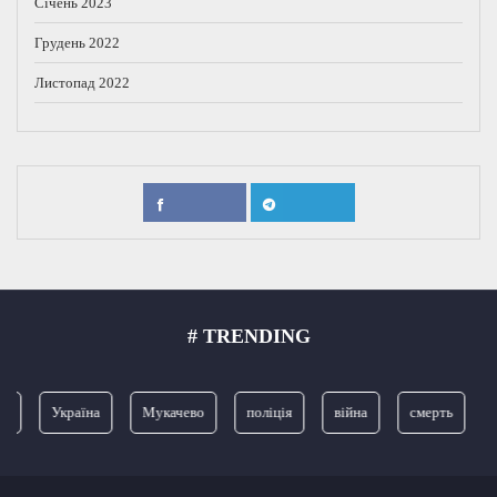
Січень 2023
Грудень 2022
Листопад 2022
# TRENDING
я
Україна
Мукачево
поліція
війна
смерть
З