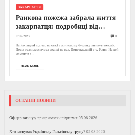
ЗАКАРПАТТЯ
Ранкова пожежа забрала життя
закарпатця: подробиці від
ДСНС (ФОТО)
07.04.2023
0
На Рахівщині під час пожежі в житловому будинку загинув чоловік.
Подія трапилася вчора вранці на вул. Привокзальній у с. Білин. На цей
момент в о...
READ MORE
ОСТАННІ НОВИНИ
Офіцер загинув, прикриваючи підлеглих
05.08.2026
Хто заснував Українську Гельсінську групу?
05.08.2026