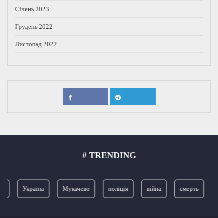
Січень 2023
Грудень 2022
Листопад 2022
# TRENDING
я
Україна
Мукачево
поліція
війна
смерть
З