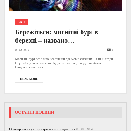
СВІТ
Бережіться: магнітні бурі в
березні – названо
найнебезпечніші дати
05.03.2023
0
Магнітні бурі особливо небезпечні для метеозалежних і літніх людей.
Перша березнева магнітна буря вже сьогодні вирує на Землі.
Співробітники соня...
READ MORE
ОСТАННІ НОВИНИ
Офіцер загинув, прикриваючи підлеглих
05.08.2026