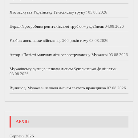
Хто заснував Українську Гельсінську групу?
05.08.2026
Перший розробник рентгенівської трубки – українець
04.08.2026
Розбив московське військо ще 500 років тому
03.08.2026
Автор «Повісті минулих літ» зареєструвався у Мукачеві
03.08.2026
Мукачівську вулицю назвали іменем буковинської феміністки
03.08.2026
Вулицю у Мукачеві назвали іменем святого праведника
02.08.2026
АРХІВ
Серпень 2026