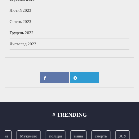
Лютий 2023
Січень 2023
Грудень 2022
Листопад 2022
# TRENDING
їна
Мукачево
поліція
війна
смерть
ЗСУ
п