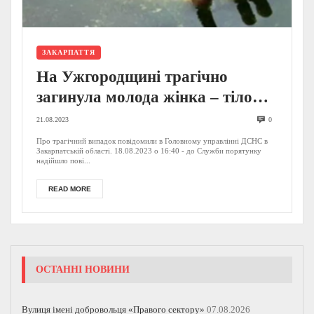
ЗАКАРПАТТЯ
На Ужгородщині трагічно
загинула молода жінка – тіло
вилучали рятувальники
21.08.2023
0
Про трагічний випадок повідомили в Головному управлінні ДСНС в
Закарпатській області. 18.08.2023 о 16:40 - до Служби порятунку
надійшло пові...
READ MORE
ОСТАННІ НОВИНИ
Вулиця імені добровольця «Правого сектору»
07.08.2026