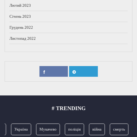
Лютий 2023
Січень 2023
Грудень 2022
Листопад 2022
# TRENDING
Україна
Мукачево
поліція
війна
смерть
З