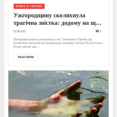
ВІЙНА В УКРАЇНІ
Ужгородщину сколихнула
трагічна звістка: додому на щиті
повернеться ще один захисник із
22.08.2023
0
Закарпаття (ФОТО)
Непоправна втрата для кожного з нас. Захищаючи Україну від
російських окупантів на Запорізькому напрямку загинув Руслан Ганич.
Сумну звістку про ...
READ MORE