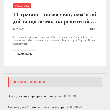
КУЛЬТУРА
14 травня – низка свят, пам’ятні
дні та що не можна робити цієї
неділі
14.05.2023
0
14 травня 2023 року — неділя. 445-й день війни в Україні. Сьогодні
відзначають Міжнародний день матері і День матері в Україні. Віряни
вшановують...
READ MORE
ОСТАННІ НОВИНИ
Офіцер загинув, прикриваючи підлеглих
05.08.2026
Хто заснував Українську Гельсінську групу?
05.08.2026