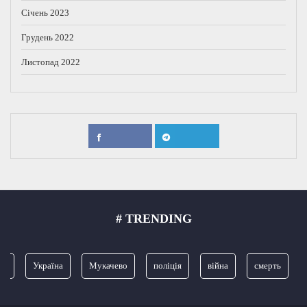
Січень 2023
Грудень 2022
Листопад 2022
# TRENDING
я
Україна
Мукачево
поліція
війна
смерть
З