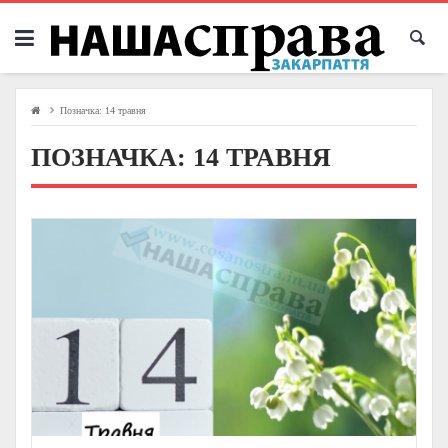
Skip
to
content
Позначка:
14 травня
ПОЗНАЧКА:
14 ТРАВНЯ