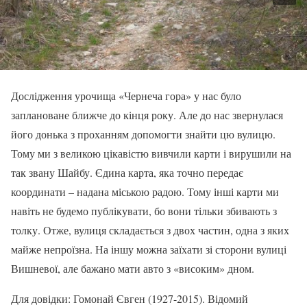
Дослідження урочища «Чернеча гора» у нас було
заплановане ближче до кінця року. Але до нас звернулася
його донька з проханням допомогти знайти цю вулицю.
Тому ми з великою цікавістю вивчили карти і вирушили на
так звану Шайбу. Єдина карта, яка точно передає
координати – надана міською радою. Тому інші карти ми
навіть не будемо публікувати, бо вони тільки збивають з
толку. Отже, вулиця складається з двох частин, одна з яких
майже непроїзна. На іншу можна заїхати зі сторони вулиці
Вишневої, але бажано мати авто з «високим» дном.
Для довідки: Гомонай Євген (1927-2015). Відомий