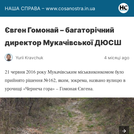
НАША СПРАВА – www.cosanostra.in.ua
Євген Гомонай – багаторічний
директор Мукачівської ДЮСШ
Yurii Kravchuk
4 місяці ago
21 червня 2016 року Мукачівським міськвиконкомом було
прийнято рішення №162, яким, зокрема, названо вулицю в
урочищі «Чернеча гора» – Гомоная Євгена.