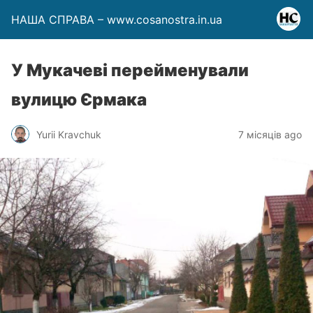
НАША СПРАВА – www.cosanostra.in.ua
У Мукачеві перейменували
вулицю Єрмака
Yurii Kravchuk
7 місяців ago