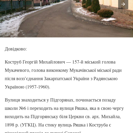
Довідково:
Коструб Георгій Михайлович — 157-й міський голова
Мукачевого, голова виконкому Мукачівської міської ради
після возз’єднання Закарпатської України з Радянською
Україною (1957-1960).
Вулиця знаходиться у Підгорянах, починається позаду
школи №6 і переходить на вулиця Ряшка, яка в свою чергу
виходить на Підгорянську біля Церкви св. арх. Михайла,
1898 р. (УГКЦ). На стику вулиць Ряшка і Коструба є
пішохідний прохід до вулиці Сорочої.