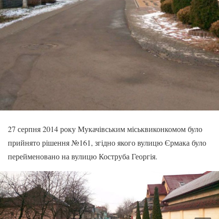
27 серпня 2014 року Мукачівським міськвиконкомом було
прийнято рішення №161, згідно якого вулицю Єрмака було
перейменовано на вулицю Коструба Георгія.