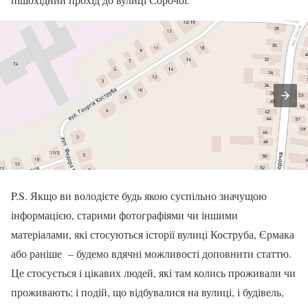
P.S. Якщо ви володієте будь якою суспільно значущою
інформацією, старими фотографіями чи іншими
матеріалами, які стосуються історії вулиці Коструба, Єрмака
або раніше – будемо вдячні можливості доповнити статтю.
Це стосується і цікавих людей, які там колись проживали чи
проживають; і подій, що відбувалися на вулиці, і будівель,