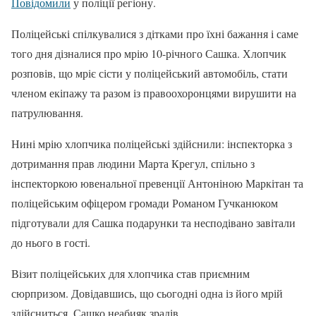
Повідомили
у поліції регіону.
Поліцейські спілкувалися з дітками про їхні бажання і саме
того дня дізналися про мрію 10-річного Сашка. Хлопчик
розповів, що мріє сісти у поліцейський автомобіль, стати
членом екіпажу та разом із правоохоронцями вирушити на
патрулювання.
Нині мрію хлопчика поліцейські здійснили: інспекторка з
дотримання прав людини Марта Крегул, спільно з
інспекторкою ювенальної превенції Антоніною Маркітан та
поліцейським офіцером громади Романом Гучканюком
підготували для Сашка подарунки та несподівано завітали
до нього в гості.
Візит поліцейських для хлопчика став приємним
сюрпризом. Довідавшись, що сьогодні одна із його мрій
здійсниться, Сашко неабияк зрадів.