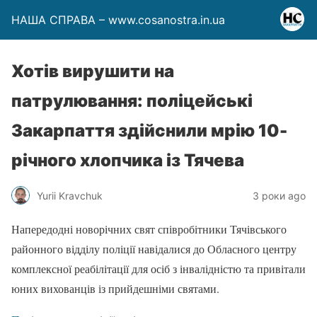
НАША СПРАВА – www.cosanostra.in.ua
Хотів вирушити на
патрулювання: поліцейські
Закарпаття здійснили мрію 10-
річного хлопчика із Тячева
Yurii Kravchuk
3 роки ago
Напередодні новорічних свят співробітники Тячівського
районного відділу поліції навідалися до Обласного центру
комплексної реабілітації для осіб з інвалідністю та привітали
юних вихованців із прийдешніми святами.