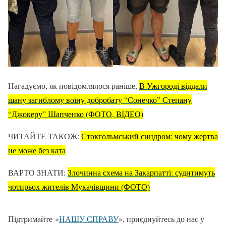
Нагадуємо, як повідомлялося раніше,
В Ужгороді віддали
шану загиблому воїну добробату “Сонечко” Степану
“Джокеру” Шапченко (ФОТО, ВІДЕО)
ЧИТАЙТЕ ТАКОЖ:
Стокгольмський синдром: чому жертва
не може без ката
ВАРТО ЗНАТИ:
Злочинна схема на Закарпатті: судитимуть
чотирьох жителів Мукачівщини (ФОТО)
Підтримайте «
НАШУ СПРАВУ
», приєднуйтесь до нас у