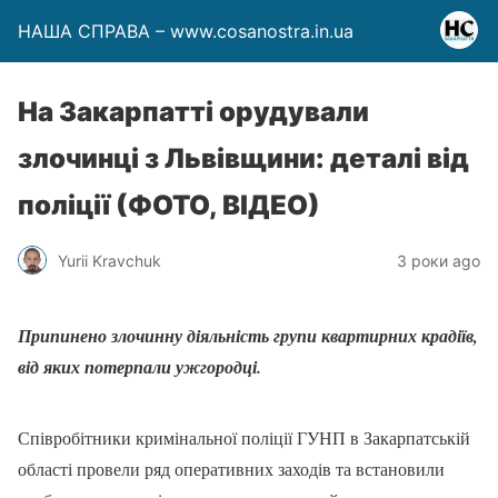
НАША СПРАВА – www.cosanostra.in.ua
На Закарпатті орудували
злочинці з Львівщини: деталі від
поліції (ФОТО, ВІДЕО)
Yurii Kravchuk
3 роки ago
Припинено злочинну діяльність групи квартирних крадіїв,
від яких потерпали ужгородці.
Співробітники кримінальної поліції ГУНП в Закарпатській
області провели ряд оперативних заходів та встановили