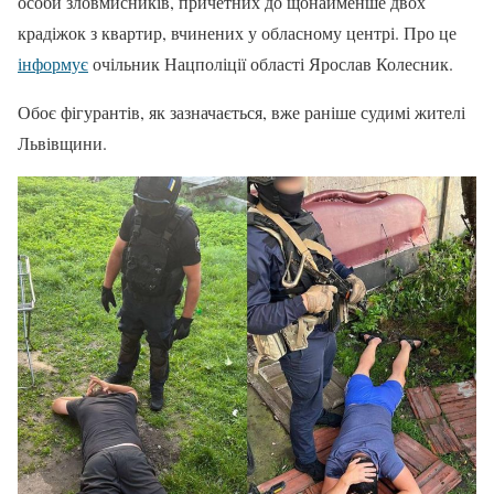
особи зловмисників, причетних до щонайменше двох
крадіжок з квартир, вчинених у обласному центрі. Про це
інформує
очільник Нацполіції області Ярослав Колесник.
Обоє фігурантів, як зазначається, вже раніше судимі жителі
Львівщини.