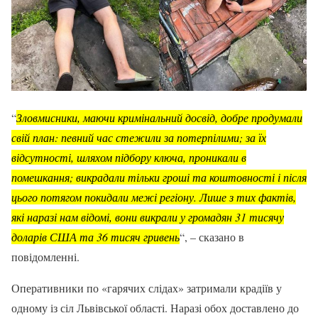
“
Зловмисники, маючи кримінальний досвід, добре продумали
свій план: певний час стежили за потерпілими; за їх
відсутності, шляхом підбору ключа, проникали в
помешкання; викрадали тільки гроші та коштовності і після
цього потягом покидали межі регіону. Лише з тих фактів,
які наразі нам відомі, вони викрали у громадян 31 тисячу
доларів США та 36 тисяч гривень
“, – сказано в
повідомленні.
Оперативники по «гарячих слідах» затримали крадіїв у
одному із сіл Львівської області. Наразі обох доставлено до