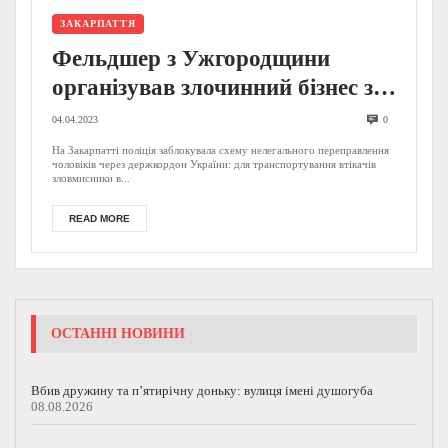
ЗАКАРПАТТЯ
Фельдшер з Ужгородщини
організував злочинний бізнес з
ухилянтами, його поплічника
04.04.2023
0
розшукують (ФОТО, ВІДЕО)
На Закарпатті поліція заблокувала схему нелегального переправлення
чоловіків через держкордон України: для транспортування втікачів
зловмисники в...
READ MORE
ОСТАННІ НОВИНИ
Вбив дружину та п’ятирічну доньку: вулиця імені душогуба
08.08.2026