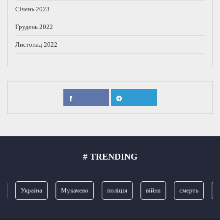
Січень 2023
Грудень 2022
Листопад 2022
# TRENDING
Україна
Мукачево
поліція
війна
смерть
З