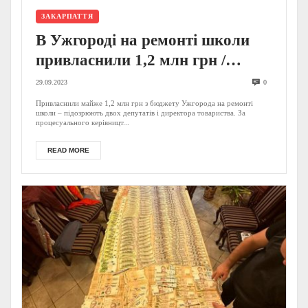
ЗАКАРПАТТЯ
В Ужгороді на ремонті школи
привласнили 1,2 млн грн /
ФОТО
29.09.2023
0
Привласнили майже 1,2 млн грн з бюджету Ужгорода на ремонті
школи – підозрюють двох депутатів і директора товариства. За
процесуального керівницт...
READ MORE