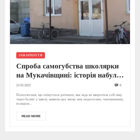
ЗАКАРПАТТЯ
Спроба самогубства школярки
на Мукачівщині: історія набула
не очікувано шокуючого
23.03.2023
0
продовження – соцмережі
Психологиня, що опікується дитиною, яка ледь не вкоротила собі віку
через булінг у школі, заявила про змову між педагогами, чиновниками,
поліцією...
READ MORE