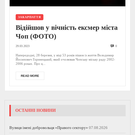
ЗАКАРПАТТЯ
Відійшов у вічність ексмер міста
Чоп (ФОТО)
29.03.2023
0
Напередодні, 28 березня, у віці 53 років пішов із життя Володимир
Йосипович Горинецький, який очолював Чопську міську раду 2002-
2006 роках. Про ц...
READ MORE
ОСТАННІ НОВИНИ
Вулиця імені добровольця «Правого сектору»
07.08.2026