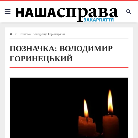
Skip
to
content
Позначка:
Володимир Горинецький
ПОЗНАЧКА:
ВОЛОДИМИР
ГОРИНЕЦЬКИЙ