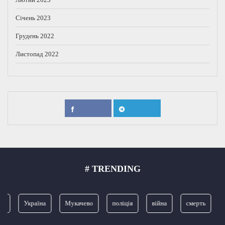
Січень 2023
Грудень 2022
Листопад 2022
# TRENDING
я
Україна
Мукачево
поліція
війна
смерть