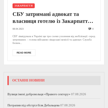
ЗАКАРПАТТЯ
СБУ затримані адвокат та
власниця готелю із Закарпаття,
а також голова військово-
08.04.2023
0
лікарської комісії: сприяли втечі
СБУ ліквідувала в Україні ще три схеми ухилення від мобілізації: серед
затриманих – голова військово-лікарської комісії та адвокат. Служба
ухилянтів за кордон (ФОТО)
безпек...
READ MORE
ОСТАННІ НОВИНИ
Вулиця імені добровольця «Правого сектору»
07.08.2026
Потрапив під обстріл біля Дебальцева
07.08.2026