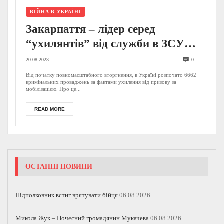
ВІЙНА В УКРАЇНІ
Закарпаття – лідер серед
“ухилянтів” від служби в ЗСУ:
відомі дані статистики по
20.08.2023
0
регіонах України
Від початку повномасштабного вторгнення, в Україні розпочато 6662
кримінальних проваджень за фактами ухилення від призову за
мобілізацією. Про це...
READ MORE
ОСТАННІ НОВИНИ
Підполковник встиг врятувати бійця
06.08.2026
Микола Жук – Почесний громадянин Мукачева
06.08.2026