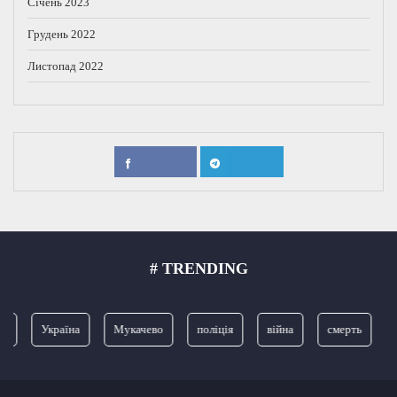
Січень 2023
Грудень 2022
Листопад 2022
# TRENDING
я
Україна
Мукачево
поліція
війна
смерть
З