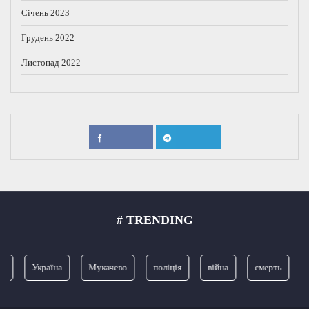
Січень 2023
Грудень 2022
Листопад 2022
# TRENDING
Україна
Мукачево
поліція
війна
смерть
З