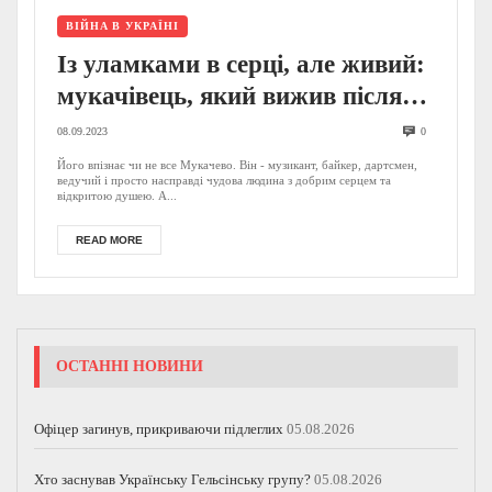
ВІЙНА В УКРАЇНІ
Із уламками в серці, але живий:
мукачівець, який вижив після
важкого поранення у Соледарі,
08.09.2023
0
розповів свою історію (ВІДЕО)
Його впізнає чи не все Мукачево. Він - музикант, байкер, дартсмен,
ведучий і просто насправді чудова людина з добрим серцем та
відкритою душею. А...
READ MORE
ОСТАННІ НОВИНИ
Офіцер загинув, прикриваючи підлеглих
05.08.2026
Хто заснував Українську Гельсінську групу?
05.08.2026