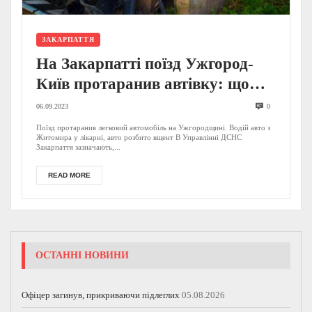
ЗАКАРПАТТЯ
На Закарпатті поїзд Ужгород-
Київ протаранив автівку: що
відомо? (ФОТО)
06.09.2023
0
Поїзд протаранив легковий автомобіль на Ужгородщині. Водій авто з
Житомира у лікарні, авто розбито вщент В Управлінні ДСНС
Закарпаття зазначають,...
READ MORE
ОСТАННІ НОВИНИ
Офіцер загинув, прикриваючи підлеглих
05.08.2026