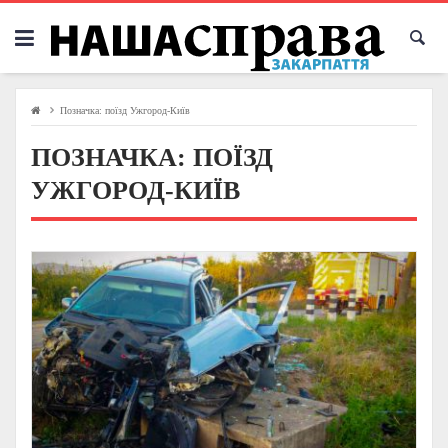
Skip
to
content
Позначка:
поїзд Ужгород-Київ
ПОЗНАЧКА:
ПОЇЗД
УЖГОРОД-КИЇВ