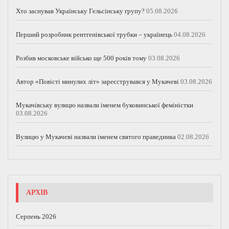
Хто заснував Українську Гельсінську групу?
05.08.2026
Перший розробник рентгенівської трубки – українець
04.08.2026
Розбив московське військо ще 500 років тому
03.08.2026
Автор «Повісті минулих літ» зареєструвався у Мукачеві
03.08.2026
Мукачівську вулицю назвали іменем буковинської феміністки
03.08.2026
Вулицю у Мукачеві назвали іменем святого праведника
02.08.2026
АРХІВ
Серпень 2026