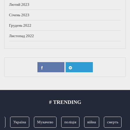
Лютий 2023
Січень 2023
Грудень 2022
Листопад 2022
# TRENDING
я
Україна
Мукачево
поліція
війна
смерть
З