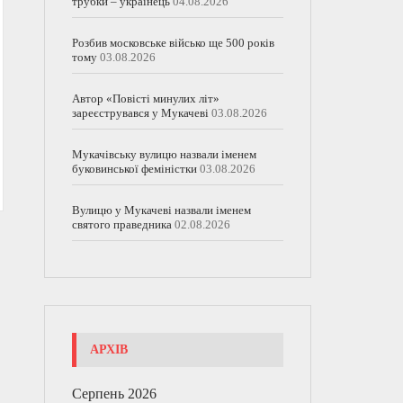
трубки – українець
04.08.2026
Розбив московське військо ще 500 років
тому
03.08.2026
Автор «Повісті минулих літ»
зареєструвався у Мукачеві
03.08.2026
Мукачівську вулицю назвали іменем
буковинської феміністки
03.08.2026
Вулицю у Мукачеві назвали іменем
святого праведника
02.08.2026
АРХІВ
Серпень 2026