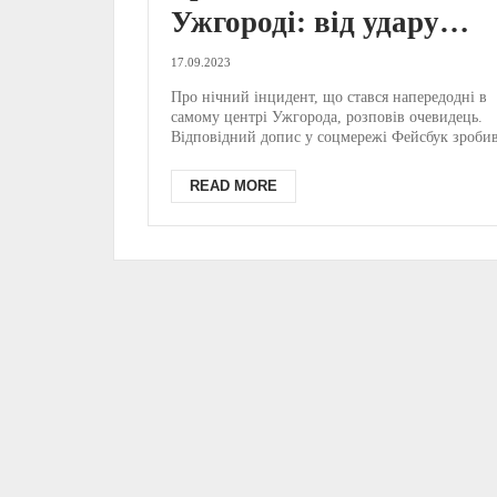
Ужгороді: від удару
молодика чоловік
17.09.2023
вдарився головою об
Про нічний інцидент, що стався напередодні в
самому центрі Ужгорода, розповів очевидець.
бруківку і розколов че
Відповідний допис у соцмережі Фейсбук зроби
користувач ...
(ВІДЕО, ФОТО)
READ MORE