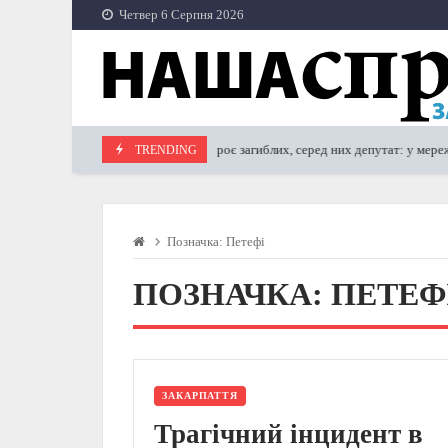
Skip
Четвер 6 Серпня 2026
to
content
Троє загиблих, серед них депутат: у мережі 
TRENDING
08.05.2023
Позначка:
Петефі
ПОЗНАЧКА:
ПЕТЕФ
ЗАКАРПАТТЯ
Трагічний інцидент в