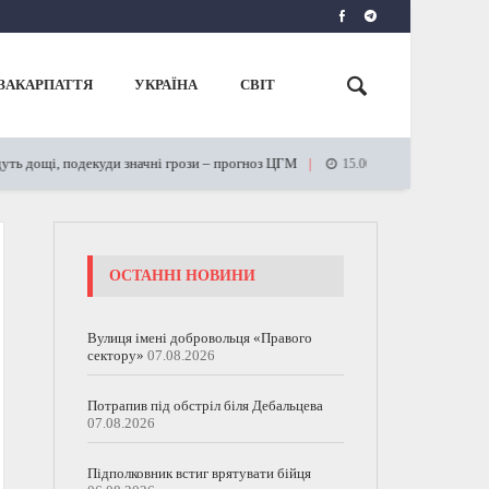
ЗАКАРПАТТЯ
УКРАЇНА
СВІТ
 дощі, подекуди значні грози – прогноз ЦГМ
На Ужгородщині
15.06.2023
ОСТАННІ НОВИНИ
Вулиця імені добровольця «Правого
сектору»
07.08.2026
Потрапив під обстріл біля Дебальцева
07.08.2026
Підполковник встиг врятувати бійця