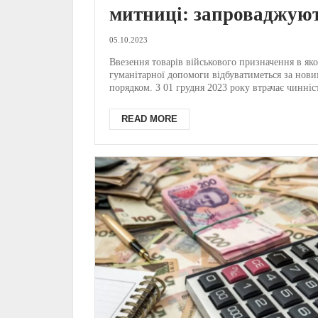
митниці: запроваджую
новий порядок
05.10.2023
Ввезення товарів військового призначення в яко
гуманітарної допомоги відбуватиметься за нов
порядком. З 01 грудня 2023 року втрачає чинніст
READ MORE