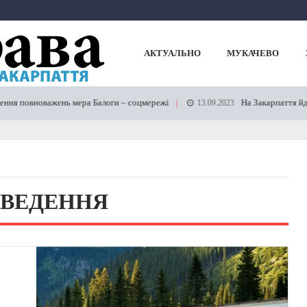
АКТУАЛЬНО
МУКАЧЕВО
 повноважень мера Балоги – соцмережі
На Закарпаття йдуть
13.09.2023
ВЕДЕННЯ