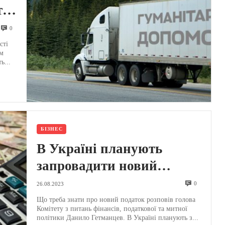
ть
0
сті
им
ь...
БІЗНЕС
В Україні планують
запровадити новий
податок: відомо, кому і за
0
26.08.2023
що доведеться платити
Що треба знати про новий податок розповів голова
Комітету з питань фінансів, податкової та митної
політики Данило Гетманцев. В Україні планують з...