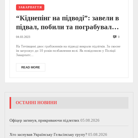
ЗАКАРПАТТЯ
“Кіднепінг на підводі”: завели в
підвал, побили та пограбували –
у поліції повідомили деталі
04.03.2023
0
викрадення підлітків на
На Тячівщині двоє грабіжників на підводі викрали підлітків. За скоєне
їм загрожує до 10 років позбавлення волі. Як повідомили у Поліції
Закарпатті (ФОТО)
Закарпатс...
READ MORE
ОСТАННІ НОВИНИ
Офіцер загинув, прикриваючи підлеглих
05.08.2026
Хто заснував Українську Гельсінську групу?
05.08.2026