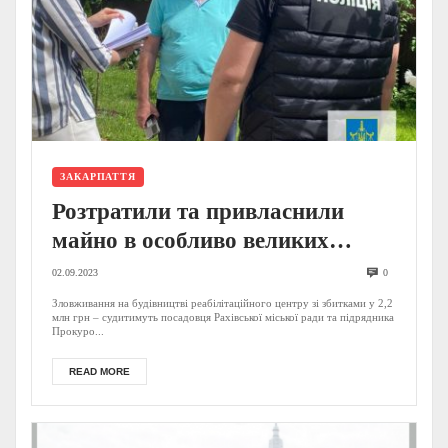
ЗАКАРПАТТЯ
Розтратили та привласнили
майно в особливо великих
розмірах: на Закарпатті
02.09.2023
0
судитимуть чиновника зі
Зловживання на будівництві реабілітаційного центру зі збитками у 2,2
млн грн – судитимуть посадовця Рахівської міської ради та підрядника
спільником (ФОТО)
Прокуро...
READ MORE