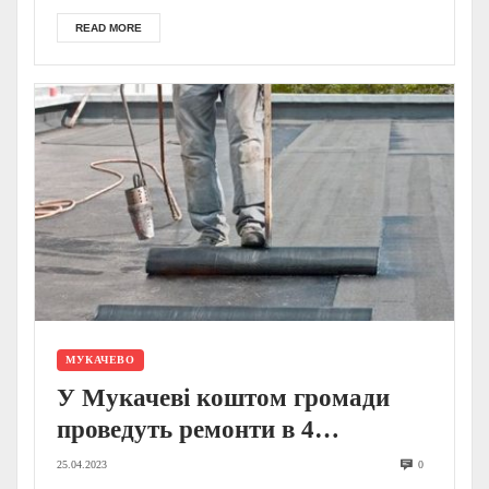
READ MORE
МУКАЧЕВО
У Мукачеві коштом громади
проведуть ремонти в 4
багатоповерхівках, у яких
25.04.2023
0