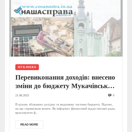
МУКАЧЕВО
Перевиконання доходів: внесено
зміни до бюджету Мукачівської
міської територіальної громади
21.08.2023
0
В цілому збільшено дохідну та видаткову частини бюджету. Відомо,
на що спрямували кошти. Як інформує фінансовий відділ міської ради,
враховуючи ф...
READ MORE