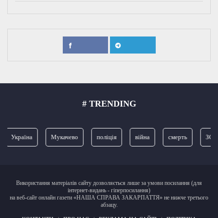
# TRENDING
Україна
Мукачево
поліція
війна
смерть
ЗСУ
Використання матеріалів сайту дозволяється лише за умови посилання (для
інтернет-видань - гіперпосилання)
на веб-сайт онлайн газети «НАША СПРАВА ЗАКАРПАТТЯ» не нижче третього
абзацу.