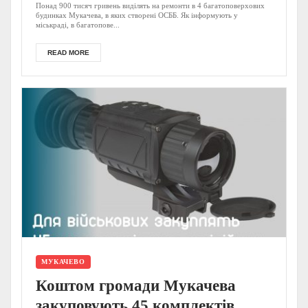
створені ОСББ: відомо, де саме
Понад 900 тисяч гривень виділять на ремонти в 4 багатоповерхових
будинках Мукачева, в яких створені ОСББ. Як інформують у
міськраді, в багатопове...
READ MORE
МУКАЧЕВО
Коштом громади Мукачева
закуповують 45 комплектів