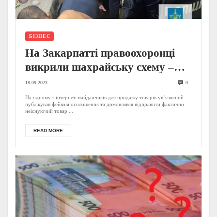
БІЗНЕС
На Закарпатті правоохоронці
викрили шахрайську схему –
тюремний «інтернет магазин»
18.09.2023
0
(ФОТО)
На одному з інтернет-майданчиків для продажу товарів ув’язнений
публікував фейкові оголошення та домовлявся відправити фактично
неіснуючий товар ...
READ MORE