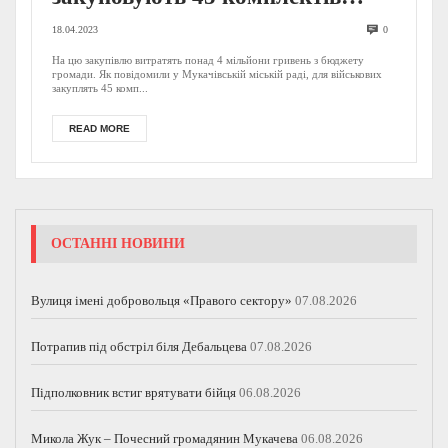
тепловізійних прицілів для
18.04.2023
0
наших захисників
На цю закупівлю витратять понад 4 мільйони гривень з бюджету
громади. Як повідомили у Мукачівській міській раді, для військових
закуплять 45 комп...
READ MORE
ОСТАННІ НОВИНИ
Вулиця імені добровольця «Правого сектору»
07.08.2026
Потрапив під обстріл біля Дебальцева
07.08.2026
Підполковник встиг врятувати бійця
06.08.2026
Микола Жук – Почесний громадянин Мукачева
06.08.2026