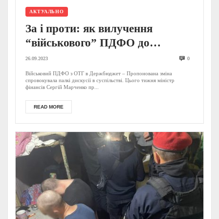
АКТУАЛЬНО
За і проти: як вилучення
“військового” ПДФО до
держбюджету вплине на життя
26.09.2023
0
ОТГ
Військовий ПДФО з ОТГ в Держбюджет – Пропонована зміна
спровокувала палкі дискусії в суспільстві. Цього тижня міністр
фінансів Сергій Марченко пр...
READ MORE