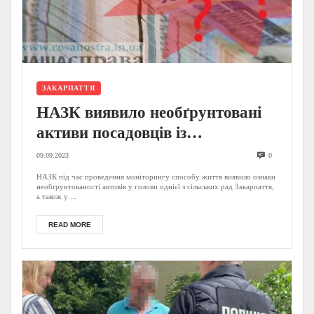
ЗАКАРПАТТЯ
НАЗК виявило необґрунтовані
активи посадовців із
Закарпаття: судитимуть голову
09.09.2023
0
сільради та сервісного центру
НАЗК під час проведення моніторингу способу життя виявило ознаки
необґрунтованості активів у голови однієї з сільських рад Закарпаття,
МВС
а також у ...
READ MORE