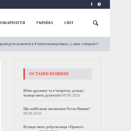
ЗАКАРПАТТЯ
УКРАЇНА
СВІТ
дуть ремонти в 4 багатоповерхівках, у яких створені ОСББ: відомо, де саме
ОСТАННІ НОВИНИ
Вбив дружину та п’ятирічну доньку:
вулиця імені душогуба
08.08.2026
Що найбільше висміював Остап Вишня?
08.08.2026
Вулиця імені добровольця «Правого