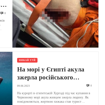
ід
0
ів
яжів
к
НИКАЙ ТУЙ
На морі у Єгипті акула
зжерла російського
туриста, його супутниця
0
09.06.2023
врятувалася – моторошні
На курорті в єгипетській Хургаді під час купання в
Червоному морі акула живцем зжерла людину. Як
кадри (ВІДЕО)
повідомляється, жертвою хижака став турист ...