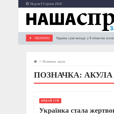
Skip
Неділя 9 Серпня 2026
to
content
В Україну суне негода: у 8 областях оголоше
TRENDING
21.02.2023
Позначка:
акула
ПОЗНАЧКА:
АКУЛА
НИКАЙ ТУЙ
Українка стала жертв