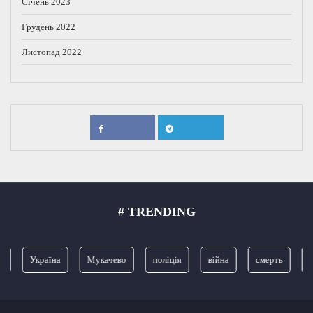
Січень 2023
Грудень 2022
Листопад 2022
# TRENDING
Україна
Мукачево
поліція
війна
смерть
З