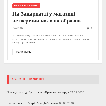
ВІЙНА В УКРАЇНІ
На Закарпатті у магазині
нетверезий чоловік образив
переселенку із Миколаївщини, у
19.01.2024
0
якої син загинув на фронті
У Свалявському районі в одному із магазинів чоловік образив
переселенку. У жінки, яка нещодавно втратила сина, стався серцевий
напад. Про інциден...
READ MORE
ОСТАННІ НОВИНИ
Вулиця імені добровольця «Правого сектору»
07.08.2026
Потрапив під обстріл біля Дебальцева
07.08.2026